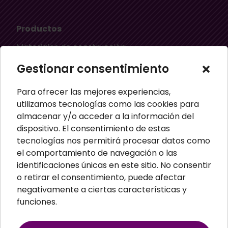
Productos
Materiales de construcción
Aislamiento térmico
Gestionar consentimiento
Aislamiento acústico
Para ofrecer las mejores experiencias,
Material ignífugo aislante
utilizamos tecnologías como las cookies para
almacenar y/o acceder a la información del
Paneles aislantes
dispositivo. El consentimiento de estas
Masillas para pared
tecnologías nos permitirá procesar datos como
el comportamiento de navegación o las
Paneles sandwich
identificaciones únicas en este sitio. No consentir
Perfiles
o retirar el consentimiento, puede afectar
negativamente a ciertas características y
funciones.