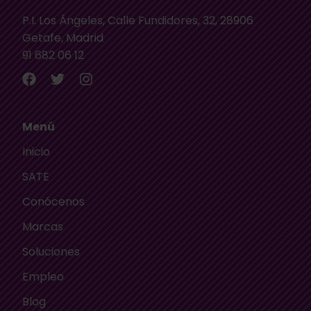
P.I. Los Ángeles, Calle Fundidores, 32, 28906
Getafe, Madrid
91 682 06 12
Menú
Inicio
SATE
Conócenos
Marcas
Soluciones
Empleo
Blog