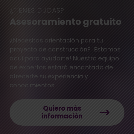
¿TIENES DUDAS?
Asesoramiento gratuito
¿Necesitas orientación para tu
proyecto de construcción? ¡Estamos
aquí para ayudarte! Nuestro equipo
de expertos estará encantado de
ofrecerte su experiencia y
conocimientos.
Quiero más
información