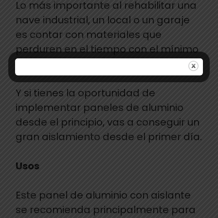
Lo más importante al rehabilitar una
nave industrial, un local o un garaje
es contar con materiales que
perduren en el tiempo con el mínimo
desgaste.
Y si tienes la oportunidad de
implementar paneles de aluminio
desde el principio, vas a conseguir un
gran aislamiento desde el primer día.
Usos
Este panel de aluminio con aislante
se recomienda principalmente para