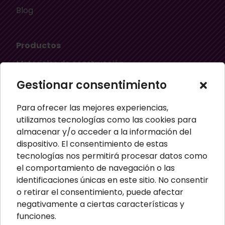
Blog
Productos
Materiales de construcción
Aislamiento térmico
Gestionar consentimiento
Aislamiento acústico
Para ofrecer las mejores experiencias,
Material ignífugo aislante
utilizamos tecnologías como las cookies para
almacenar y/o acceder a la información del
Paneles aislantes
dispositivo. El consentimiento de estas
Masillas para pared
tecnologías nos permitirá procesar datos como
el comportamiento de navegación o las
Paneles sandwich
identificaciones únicas en este sitio. No consentir
Perfiles
o retirar el consentimiento, puede afectar
negativamente a ciertas características y
funciones.