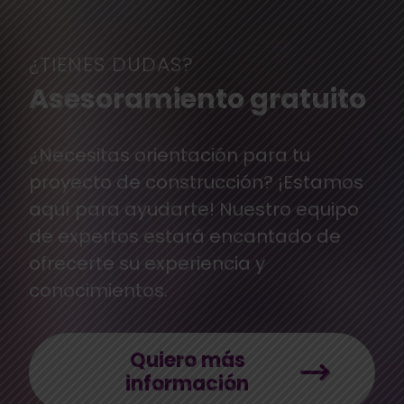
¿TIENES DUDAS?
Asesoramiento gratuito
¿Necesitas orientación para tu
proyecto de construcción? ¡Estamos
aquí para ayudarte! Nuestro equipo
de expertos estará encantado de
ofrecerte su experiencia y
conocimientos.
Quiero más
información