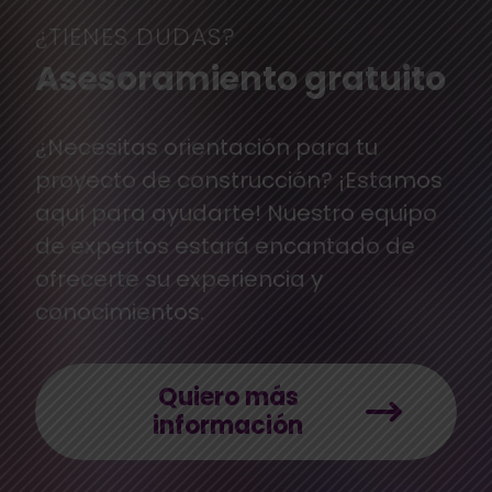
¿TIENES DUDAS?
Asesoramiento gratuito
¿Necesitas orientación para tu
proyecto de construcción? ¡Estamos
aquí para ayudarte! Nuestro equipo
de expertos estará encantado de
ofrecerte su experiencia y
conocimientos.
Quiero más
información