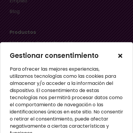
Empleo
Blog
Productos
Materiales de construcción
Aislamiento térmico
Gestionar consentimiento
Aislamiento acústico
Para ofrecer las mejores experiencias,
Material ignífugo aislante
utilizamos tecnologías como las cookies para
almacenar y/o acceder a la información del
Paneles aislantes
dispositivo. El consentimiento de estas
Masillas para pared
tecnologías nos permitirá procesar datos como
el comportamiento de navegación o las
Paneles sandwich
identificaciones únicas en este sitio. No consentir
Perfiles
o retirar el consentimiento, puede afectar
negativamente a ciertas características y