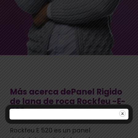
Más acerca dePanel Rigido
de lana de roca Rockfeu -E-
520
Rockfeu E 520 es un panel