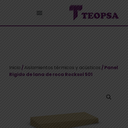
Inicio
/
Aislamientos térmicos y acústicos
/ Panel
Rigido de lana de roca Rocksol 501