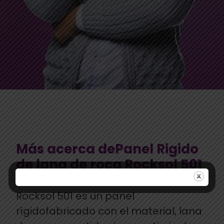
Más acerca dePanel Rigido
de lana de roca Rocksol 501
Rocksol 501 es un panel
rígidofabricado con el material, lana