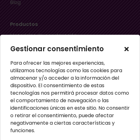
Blog
Productos
Materiales de construcción
Aislamiento térmico
Gestionar consentimiento
Aislamiento acústico
Para ofrecer las mejores experiencias,
Material ignífugo aislante
utilizamos tecnologías como las cookies para
almacenar y/o acceder a la información del
Paneles aislantes
dispositivo. El consentimiento de estas
Masillas para pared
tecnologías nos permitirá procesar datos como
el comportamiento de navegación o las
Paneles sandwich
identificaciones únicas en este sitio. No consentir
Perfiles
o retirar el consentimiento, puede afectar
negativamente a ciertas características y
funciones.