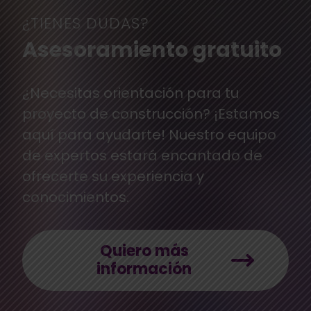
¿TIENES DUDAS?
Asesoramiento gratuito
¿Necesitas orientación para tu
proyecto de construcción? ¡Estamos
aquí para ayudarte! Nuestro equipo
de expertos estará encantado de
ofrecerte su experiencia y
conocimientos.
Quiero más
información