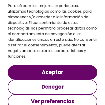
Aislamiento acústico
Para ofrecer las mejores experiencias,
Material ignífugo aislante
utilizamos tecnologías como las cookies para
almacenar y/o acceder a la información del
Paneles aislantes
dispositivo. El consentimiento de estas
Masillas para pared
tecnologías nos permitirá procesar datos como
el comportamiento de navegación o las
Paneles sandwich
identificaciones únicas en este sitio. No consentir
Perfiles
o retirar el consentimiento, puede afectar
negativamente a ciertas características y
funciones.
Aceptar
Teopsa S.A. © 2024 Todos los derechos
reservados
Denegar
Aviso legal
Política de cookies
Política de privacidad
Ver preferencias
Términos y condiciones