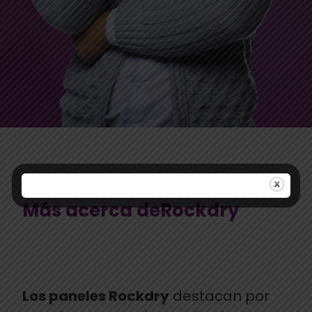
Más acerca deRockdry
Los paneles Rockdry
destacan por