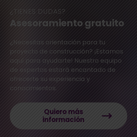
¿TIENES DUDAS?
Asesoramiento gratuito
¿Necesitas orientación para tu
proyecto de construcción? ¡Estamos
aquí para ayudarte! Nuestro equipo
de expertos estará encantado de
ofrecerte su experiencia y
conocimientos.
Quiero más
información