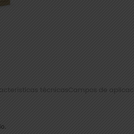
acterísticas técnicas
Campos de aplicac
io.