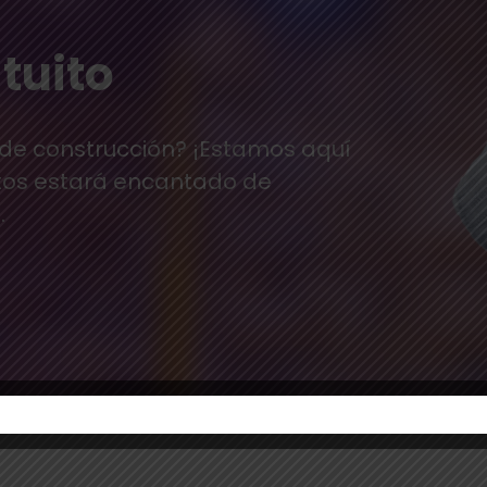
tuito
 de construcción? ¡Estamos aquí
tos estará encantado de
.