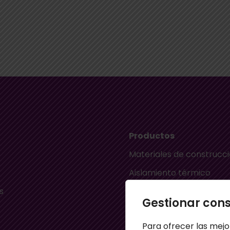
Productos
Materiales de construcc
Aislamiento térmico
s
Aislamiento acústico
Gestionar con
Material ignífugo aislant
Para ofrecer las mejo
s
Paneles aislantes