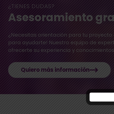
¿TIENES DUDAS?
Asesoramiento gra
¿Necesitas orientación para tu proyecto
para ayudarte! Nuestro equipo de exper
ofrecerte su experiencia y conocimientos
Quiero más información