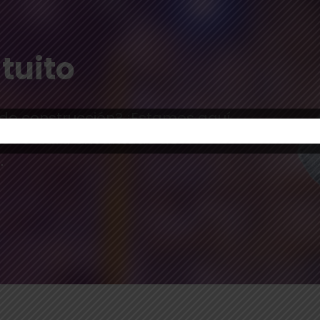
tuito
 de construcción? ¡Estamos aquí
tos estará encantado de
.