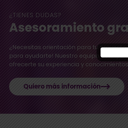
¿TIENES DUDAS?
Asesoramiento gra
¿Necesitas orientación para tu proyecto
para ayudarte! Nuestro equipo de exper
ofrecerte su experiencia y conocimientos
Quiero más información