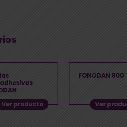
rios
das
FONODAN 900
adhesivas
ODAN
Ver producto
Ver produ