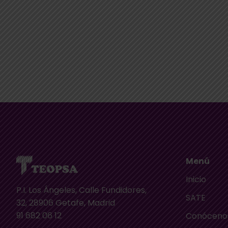
Menú
Inicio
P.I. Los Ángeles, Calle Fundidores,
SATE
32, 28906 Getafe, Madrid
91 682 06 12
Conóceno