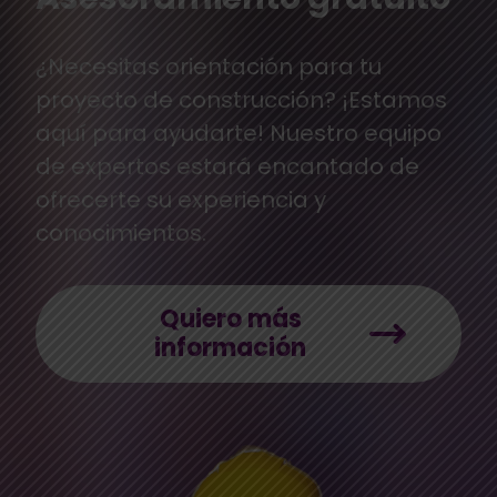
¿Necesitas orientación para tu
proyecto de construcción? ¡Estamos
aquí para ayudarte! Nuestro equipo
de expertos estará encantado de
ofrecerte su experiencia y
conocimientos.
Quiero más
información