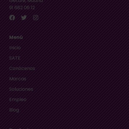
Getafe, Madrid
91 682 06 12
Menú
Inicio
SATE
Conócenos
Marcas
Soluciones
Empleo
Blog