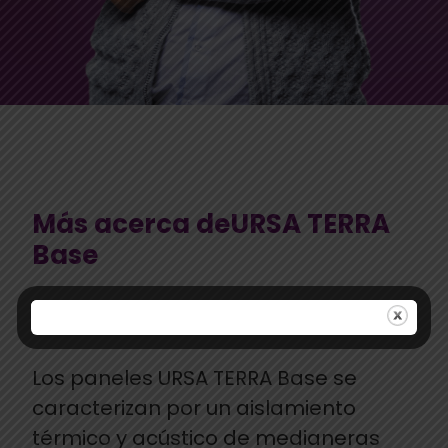
Más acerca deURSA TERRA
Base
Los paneles URSA TERRA Base se
caracterizan por un aislamiento
térmico y acústico de medianeras