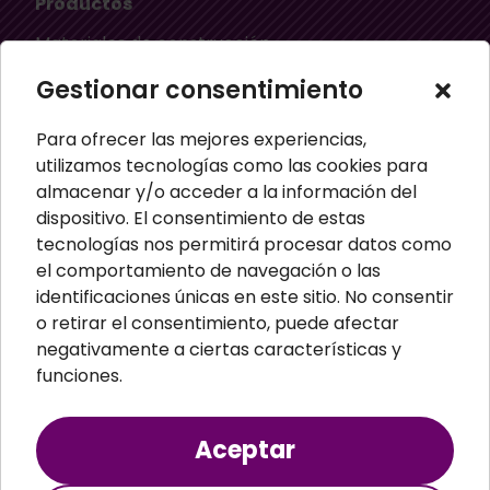
Productos
Materiales de construcción
Aislamiento térmico
Gestionar consentimiento
Aislamiento acústico
Para ofrecer las mejores experiencias,
Material ignífugo aislante
utilizamos tecnologías como las cookies para
almacenar y/o acceder a la información del
Paneles aislantes
dispositivo. El consentimiento de estas
Masillas para pared
tecnologías nos permitirá procesar datos como
el comportamiento de navegación o las
Paneles sandwich
identificaciones únicas en este sitio. No consentir
Perfiles
o retirar el consentimiento, puede afectar
negativamente a ciertas características y
funciones.
Aceptar
Teopsa S.A. © 2024 Todos los derechos
reservados