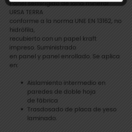
Panel semirígido de lana mineral
URSA TERRA
conforme a la norma UNE EN 13162, no
hidrófila,
recubierto con un papel kraft
impreso. Suministrado
en panel y panel enrollado. Se aplica
en:
Aislamiento intermedio en
paredes de doble hoja
de fábrica
Trasdosado de placa de yeso
laminado.