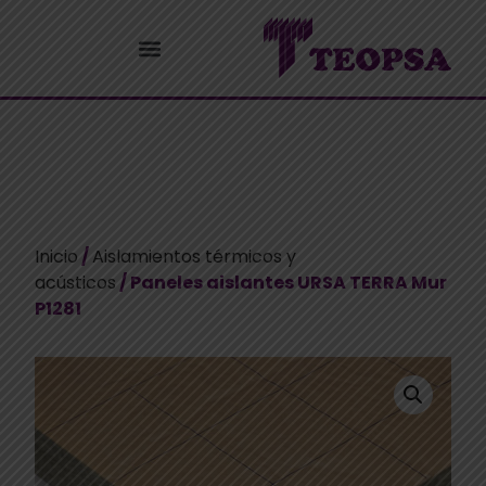
Inicio
/
Aislamientos térmicos y
acústicos
/ Paneles aislantes URSA TERRA Mur
P1281