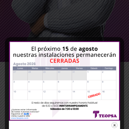
Más acerca dePaneles
aislantes URSA TERRA Mur
P1281