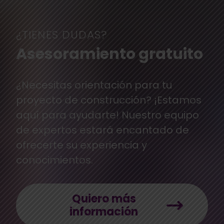
¿TIENES DUDAS?
Asesoramiento gratuito
¿Necesitas orientación para tu
proyecto de construcción? ¡Estamos
aquí para ayudarte! Nuestro equipo
de expertos estará encantado de
ofrecerte su experiencia y
conocimientos.
Quiero más
información