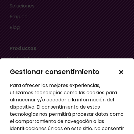
Soluciones
Empleo
Blog
Productos
Materiales de construcción
Aislamiento térmico
Gestionar consentimiento
Aislamiento acústico
Para ofrecer las mejores experiencias,
Material ignífugo aislante
utilizamos tecnologías como las cookies para
almacenar y/o acceder a la información del
Paneles aislantes
dispositivo. El consentimiento de estas
Masillas para pared
tecnologías nos permitirá procesar datos como
el comportamiento de navegación o las
Paneles sandwich
identificaciones únicas en este sitio. No consentir