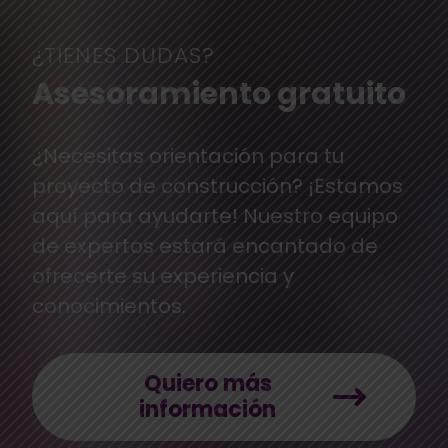
¿TIENES DUDAS?
Asesoramiento gratuito
¿Necesitas orientación para tu
proyecto de construcción? ¡Estamos
aquí para ayudarte! Nuestro equipo
de expertos estará encantado de
ofrecerte su experiencia y
conocimientos.
Quiero más
información