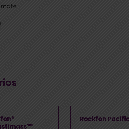
y mate
)
rios
fon®
Rockfon Pacifi
ustimass™