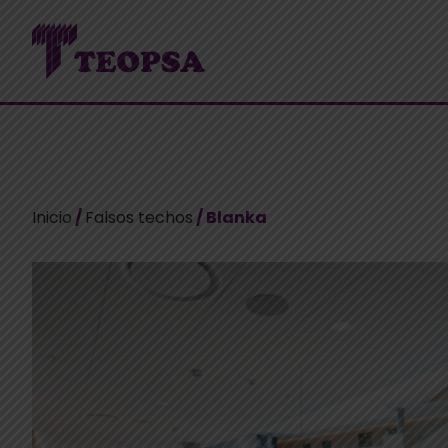
Inicio
/
Falsos techos
/ Blanka