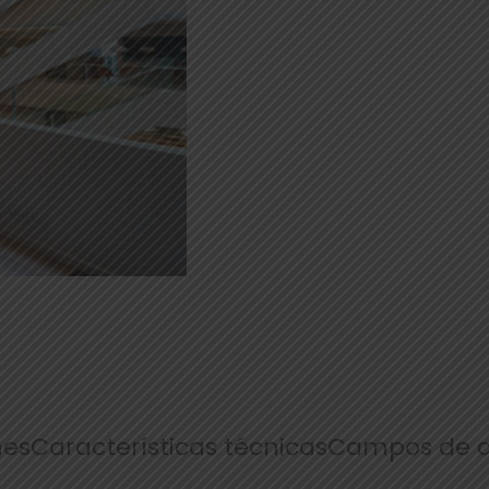
nes
Características técnicas
Campos de a