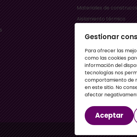
Materiales de construcc
Aislamiento térmico
s
Aislamiento acústico
Gestionar con
Material ignífugo aislant
Para ofrecer las mejo
s
Paneles aislantes
como las cookies par
Masillas para pared
información del dispo
tecnologías nos perm
Paneles sandwich
comportamiento de na
Perfiles
en este sitio. No cons
afectar negativamente
Aceptar
Aviso legal
Política de cooki