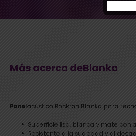
Más acerca deBlanka
Panel
acústico Rockfon Blanka para tech
Superficie lisa, blanca y mate con a
Resistente a la suciedad y al desga