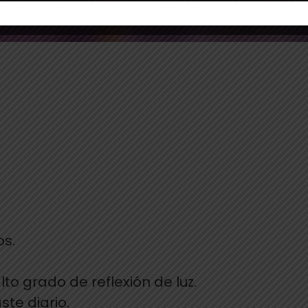
os.
lto grado de reflexión de luz.
ste diario.