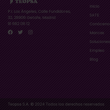
Inicio
P.I. Los Ángeles, Calle Fundidores,
SATE
32, 28906 Getafe, Madrid
91 682 06 12
Conóceno
Marcas
Solucione
Empleo
Blog
Teopsa S.A. © 2024 Todos los derechos reservados