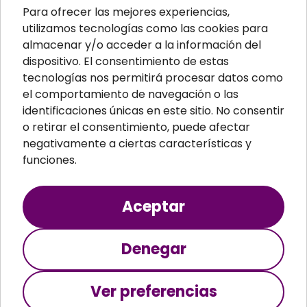
Aislamiento acústico
Para ofrecer las mejores experiencias,
Material ignífugo aislante
utilizamos tecnologías como las cookies para
almacenar y/o acceder a la información del
Paneles aislantes
dispositivo. El consentimiento de estas
Masillas para pared
tecnologías nos permitirá procesar datos como
el comportamiento de navegación o las
Paneles sandwich
identificaciones únicas en este sitio. No consentir
Perfiles
o retirar el consentimiento, puede afectar
negativamente a ciertas características y
funciones.
Aceptar
Teopsa S.A. © 2024 Todos los derechos
reservados
Denegar
Aviso legal
Política de cookies
Política de privacidad
Ver preferencias
Términos y condiciones
Configuración