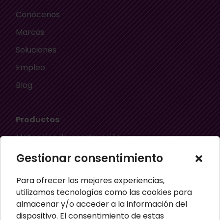
Conócenos
Marcas
Soluciones
Empleo
Blog
Productos
Materiales de construcción
Aislamiento térmico
Gestionar consentimiento
Aislamiento acústico
Para ofrecer las mejores experiencias,
Material ignífugo aislante
utilizamos tecnologías como las cookies para
almacenar y/o acceder a la información del
Paneles aislantes
dispositivo. El consentimiento de estas