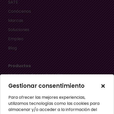
SATE
Conócenos
Marcas
Soluciones
Empleo
Blog
Productos
Materiales de construcción
Aislamiento térmico
Gestionar consentimiento
Aislamiento acústico
Para ofrecer las mejores experiencias,
Material ignífugo aislante
utilizamos tecnologías como las cookies para
almacenar y/o acceder a la información del
Paneles aislantes