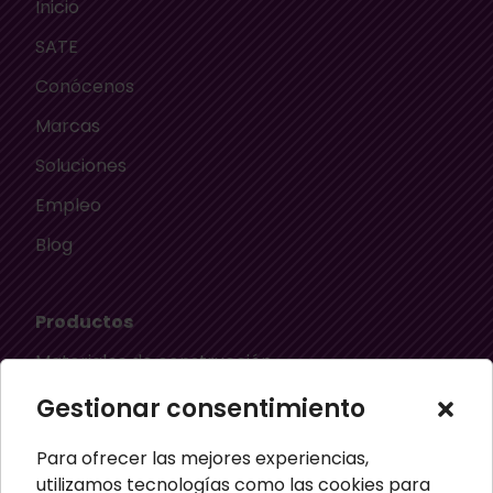
Inicio
SATE
Conócenos
Marcas
Soluciones
Empleo
Blog
Productos
Materiales de construcción
Aislamiento térmico
Gestionar consentimiento
Aislamiento acústico
Para ofrecer las mejores experiencias,
Material ignífugo aislante
utilizamos tecnologías como las cookies para