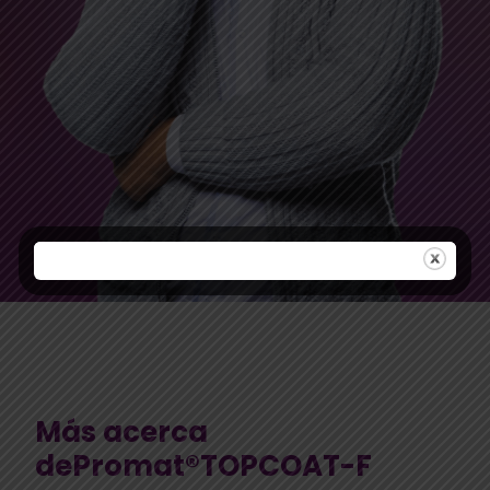
Más acerca
dePromat®TOPCOAT-F