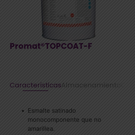
Promat®TOPCOAT-F
Características
Almacenamiento
Cara
Esmalte satinado
monocomponente que no
amarillea.