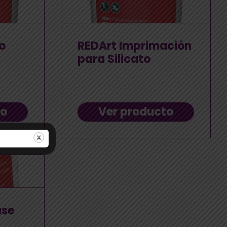
o
REDArt Imprimación
para Silicato
to
Ver producto
ase