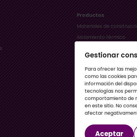
Productos
Materiales de construcc
Aislamiento térmico
s
Aislamiento acústico
Gestionar con
Material ignífugo aislant
Para ofrecer las mejo
s
Paneles aislantes
como las cookies par
Masillas para pared
información del dispo
tecnologías nos perm
Paneles sandwich
comportamiento de na
Perfiles
en este sitio. No cons
afectar negativamente
Aceptar