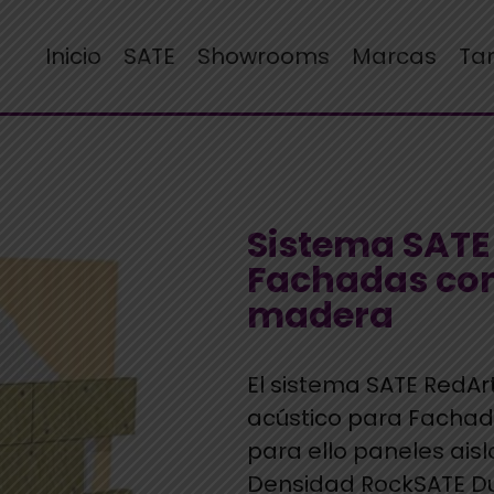
Inicio
SATE
Showrooms
Marcas
Ta
Sistema SATE
Fachadas con
madera
El sistema SATE RedArt
acústico para Facha
para ello paneles ais
Densidad RockSATE Du