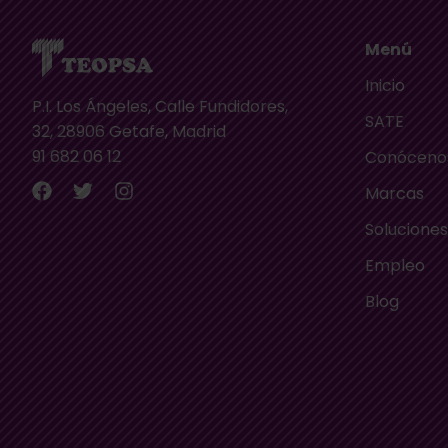
Menú
Inicio
P.I. Los Ángeles, Calle Fundidores,
SATE
32, 28906 Getafe, Madrid
91 682 06 12
Conóceno
Marcas
Solucione
Empleo
Blog