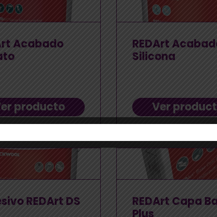
rt Acabado
REDArt Acabad
ato
Silicona
er producto
Ver produc
sivo REDArt DS
REDArt Capa B
Plus