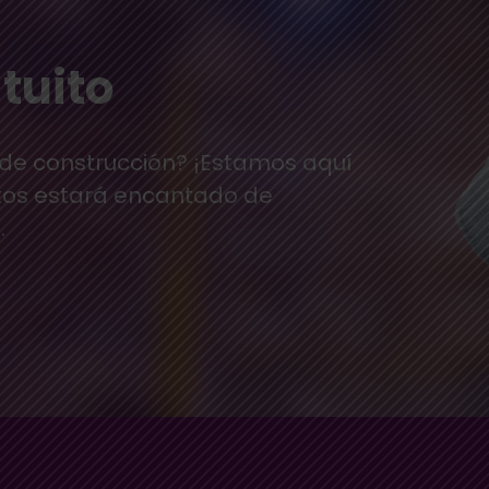
tuito
 de construcción? ¡Estamos aquí
tos estará encantado de
.