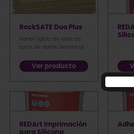
RockSATE Duo Plus
REDA
Silic
Panel rígido de lana de
roca de doble densidad
Ver producto
V
REDArt Imprimación
Adhe
para Silicona