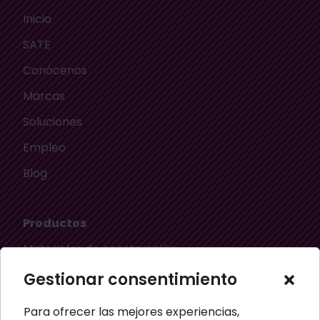
Inicio
SATE
Conócenos
Marcas
Soluciones
Empleo
Blog
Productos
Materiales de construcción
Aislamiento térmico
Gestionar consentimiento
Aislamiento acústico
Para ofrecer las mejores experiencias,