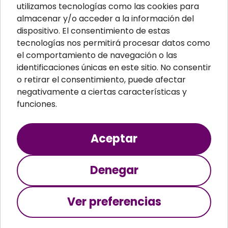
Material ignífugo aislante
utilizamos tecnologías como las cookies para
almacenar y/o acceder a la información del
Paneles aislantes
dispositivo. El consentimiento de estas
Masillas para pared
tecnologías nos permitirá procesar datos como
el comportamiento de navegación o las
Paneles sandwich
identificaciones únicas en este sitio. No consentir
Perfiles
o retirar el consentimiento, puede afectar
negativamente a ciertas características y
funciones.
Aceptar
Teopsa S.A. © 2024 Todos los derechos
reservados
Denegar
Aviso legal
Política de cookies
Política de privacidad
Ver preferencias
Términos y condiciones
Configuración