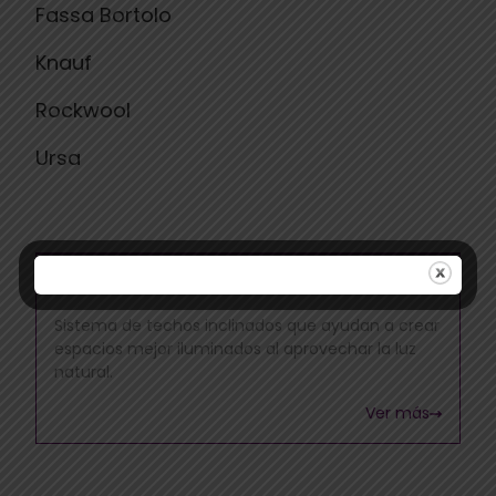
Fassa Bortolo
Knauf
Rockwool
Ursa
Techos Inclinados
Sistema de techos inclinados que ayudan a crear
espacios mejor iluminados al aprovechar la luz
natural.
Ver más