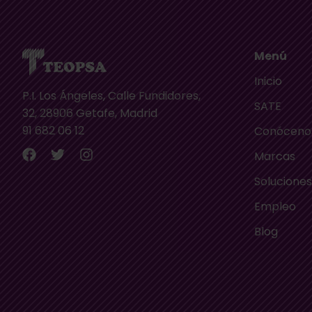
Menú
Inicio
P.I. Los Ángeles, Calle Fundidores,
SATE
32, 28906 Getafe, Madrid
91 682 06 12
Conóceno
Marcas
Solucione
Empleo
Blog