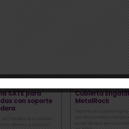
ma SATE para
Cubierta Engatil
das con soporte
MetalRock
dera
Sistema de cubierta liger
por dos bandejas metálica
 SATE RedArt es la solución
panel de lana de roca HA
iento térmico y acústico