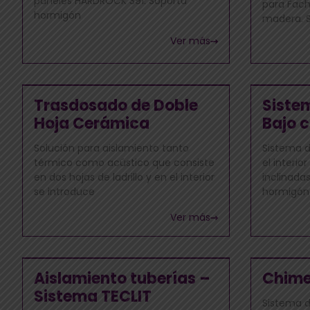
paneles HARDROCK 391. Soporta
para Fac
hormigón
madera. 
Ver más
Trasdosado de Doble
Siste
Hoja Cerámica
Bajo 
Solución para aislamiento tanto
Sistema d
térmico como acústico que consiste
el interio
en dos hojas de ladrillo y en el interior
inclinada
se introduce
hormigón)
Ver más
Aislamiento tuberías –
Chim
Sistema TECLIT
Sistema d