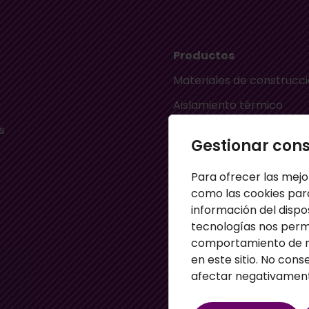
Productos
Materiales de construcc
Aislamiento térmico
s
Aislamiento acústico
Gestionar con
Material ignífugo aislant
Para ofrecer las mejo
s
Paneles aislantes
como las cookies par
Masillas para pared
información del dispo
tecnologías nos perm
Paneles sandwich
comportamiento de na
Perfiles
en este sitio. No cons
afectar negativamente