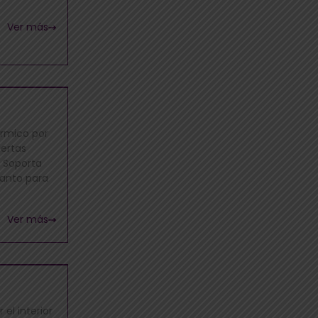
Ver más
érmico por
iertas
. Soporta
tanto para
Ver más
el interior