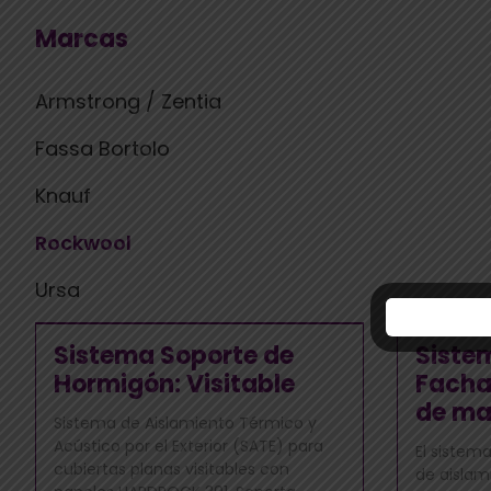
Marcas
Armstrong / Zentia
Fassa Bortolo
Knauf
Rockwool
Ursa
Sistema Soporte de
Siste
Hormigón: Visitable
Facha
de ma
Sistema de Aislamiento Térmico y
Acústico por el Exterior (SATE) para
El sistema
cubiertas planas visitables con
de aislam