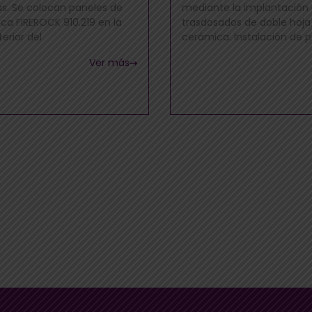
. Se colocan paneles de
mediante la implantación
oca FIREROCK 910.219 en la
trasdosados de doble hoja
erior del
cerámica. Instalación de 
Ver más