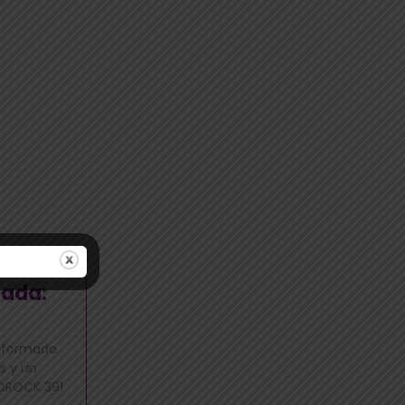
lada:
a formado
s y un
RDROCK 391