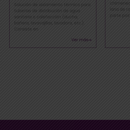
chimeneas
Solución de aislamiento térmico para
lana de r
tuberías de distribución de agua
parte post
sanitaria o calefacción (ducha,
bañera, lavavajillas, lavadora, etc.).
Consiste en
Ver más