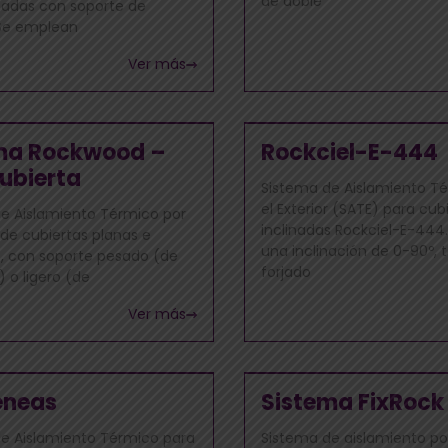
de doble
hadas con soporte de
Se emplean
Ver más
ma Rockwood –
Rockciel-E-444
cubierta
Sistema de Aislamiento T
el Exterior (SATE) para cub
e Aislamiento Térmico por
inclinadas Rockciel-E-444
r de cubiertas planas e
una inclinación de 0-90º, 
s, con soporte pesado (de
forjado
 o ligero (de
Ver más
eneas
Sistema FixRock
e Aislamiento Térmico para
Sistema de aislamiento por 