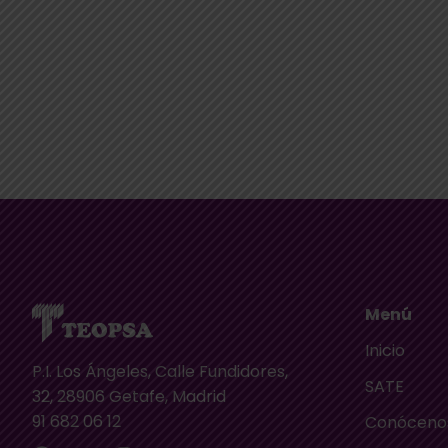
Menú
Inicio
P.I. Los Ángeles, Calle Fundidores,
SATE
32, 28906 Getafe, Madrid
91 682 06 12
Conóceno