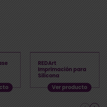
ase
REDArt
Imprimación para
Silicona
cto
Ver producto