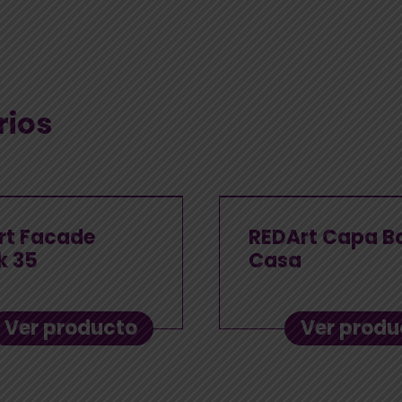
rios
t Facade
REDArt Capa B
k 35
Casa
Ver producto
Ver produ