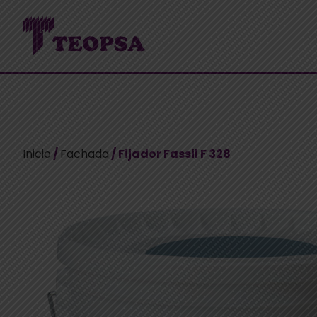
Inicio
/
Fachada
/ Fijador Fassil F 328