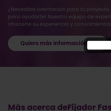
¿Necesitas orientación para tu proyecto
para ayudarte! Nuestro equipo de exper
ofrecerte su experiencia y conocimientos
Quiero más información
Más acerca deFijador Fass