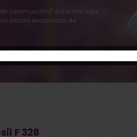
 de construcción? ¡Estamos aquí
tos estará encantado de
.
il F 328