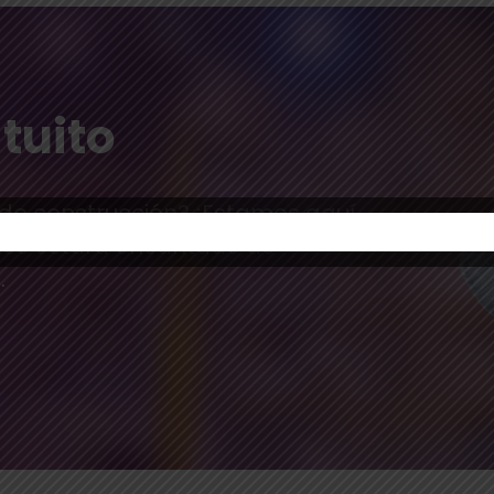
tuito
 de construcción? ¡Estamos aquí
tos estará encantado de
.