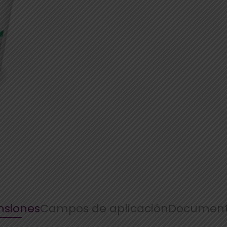
siones
Campos de aplicación
Document