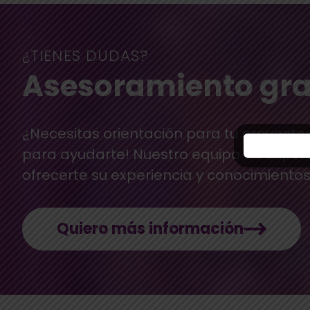
¿TIENES DUDAS?
Asesoramiento gra
¿Necesitas orientación para tu proyecto
para ayudarte! Nuestro equipo de exper
ofrecerte su experiencia y conocimientos
Quiero más información