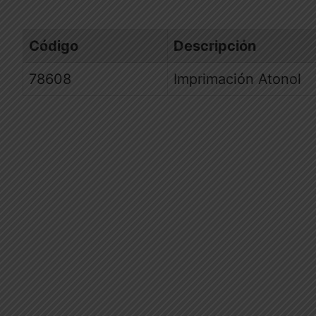
Código
Descripción
78608
Imprimación Atonol