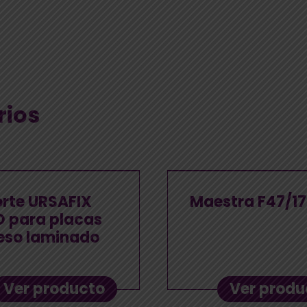
rios
rte URSAFIX
Maestra F47/17
 para placas
eso laminado
Ver producto
Ver produ