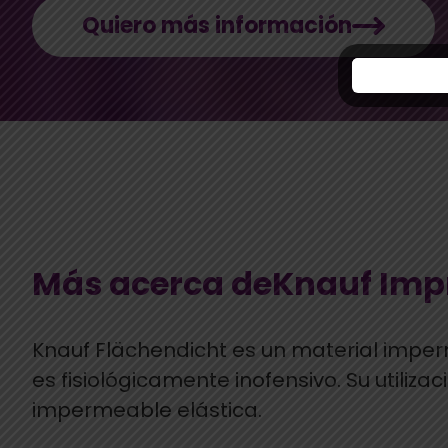
Quiero más información
Más acerca deKnauf Imp
Knauf Flächendicht es un material imperme
es fisiológicamente inofensivo. Su utiliza
impermeable elástica.