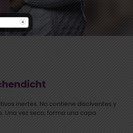
chendicht
ivos inertes. No contiene disolventes y
gos. Una vez seco, forma una capa