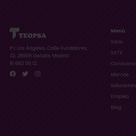
Menú
Inicio
P.I. Los Ángeles, Calle Fundidores,
SATE
32, 28906 Getafe, Madrid
91 682 06 12
Conóceno
Marcas
Solucione
Empleo
Blog