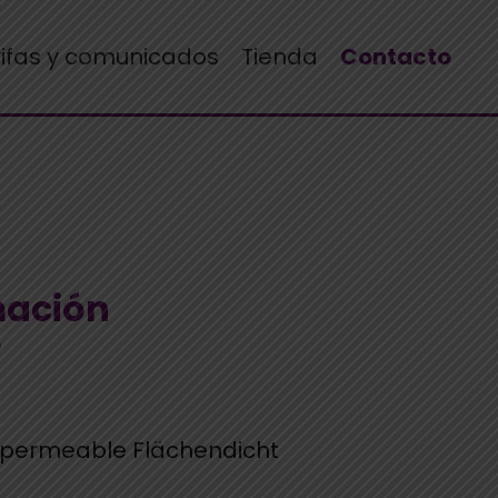
rifas y comunicados
Tienda
Contacto
mación
e
mpermeable Flächendicht