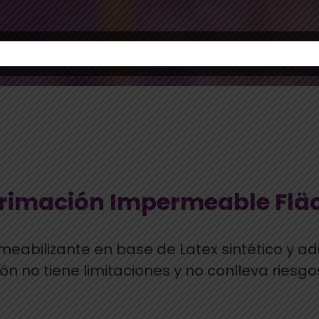
rimación Impermeable Flä
abilizante en base de Latex sintético y adit
ción no tiene limitaciones y no conlleva ries