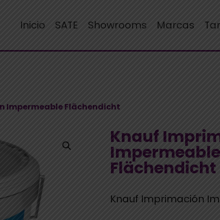
Inicio
SATE
Showrooms
Marcas
Ta
ón Impermeable Flächendicht
Knauf Impri
Impermeabl
Flächendicht
Knauf Imprimación I