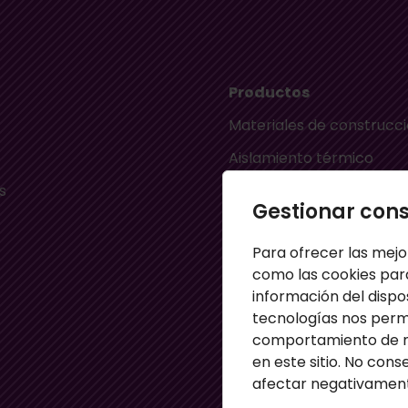
Productos
Materiales de construcc
Aislamiento térmico
s
Aislamiento acústico
Gestionar con
Material ignífugo aislant
Para ofrecer las mejo
s
Paneles aislantes
como las cookies par
Masillas para pared
información del dispo
tecnologías nos perm
Paneles sandwich
comportamiento de na
Perfiles
en este sitio. No cons
afectar negativamente