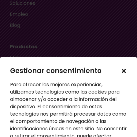
Soluciones
Empleo
Blog
Productos
Materiales de construcción
Aislamiento térmico
Gestionar consentimiento
Aislamiento acústico
Para ofrecer las mejores experiencias,
Material ignífugo aislante
utilizamos tecnologías como las cookies para
almacenar y/o acceder a la información del
Paneles aislantes
dispositivo. El consentimiento de estas
Masillas para pared
tecnologías nos permitirá procesar datos como
el comportamiento de navegación o las
Paneles sandwich
identificaciones únicas en este sitio. No consentir
Perfiles
o retirar el consentimiento, puede afectar