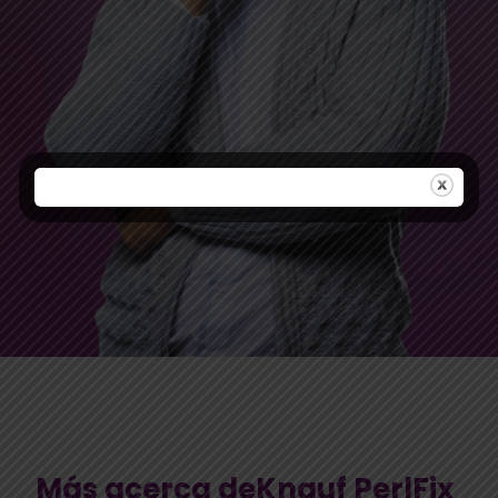
Más acerca deKnauf PerlFix