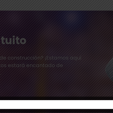
tuito
 de construcción? ¡Estamos aquí
tos estará encantado de
.