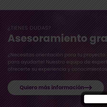
¿TIENES DUDAS?
Asesoramiento gra
¿Necesitas orientación para tu proyecto
para ayudarte! Nuestro equipo de exper
ofrecerte su experiencia y conocimientos
Quiero más información