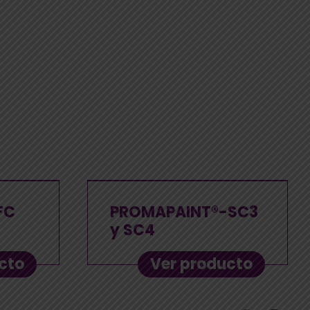
FC
PROMAPAINT®-SC3
y SC4
cto
Ver producto