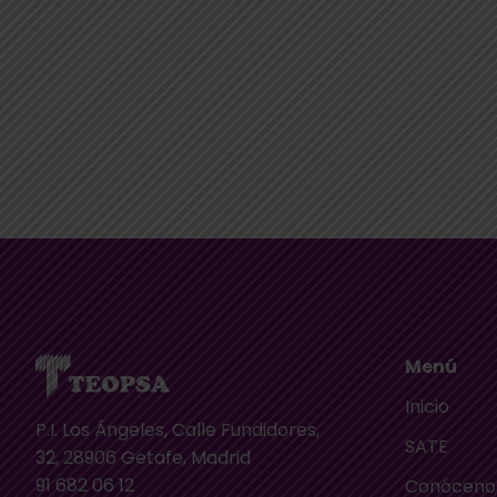
Menú
Inicio
P.I. Los Ángeles, Calle Fundidores,
SATE
32, 28906 Getafe, Madrid
91 682 06 12
Conóceno