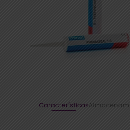
Características
Almacenami