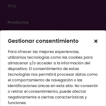
Blog
Productos
Materiales de construcción
Aislamiento térmico
Gestionar consentimiento
Aislamiento acústico
Para ofrecer las mejores experiencias,
Material ignífugo aislante
utilizamos tecnologías como las cookies para
almacenar y/o acceder a la información del
Paneles aislantes
dispositivo. El consentimiento de estas
Masillas para pared
tecnologías nos permitirá procesar datos como
el comportamiento de navegación o las
Paneles sandwich
identificaciones únicas en este sitio. No consentir
Perfiles
o retirar el consentimiento, puede afectar
negativamente a ciertas características y
funciones.