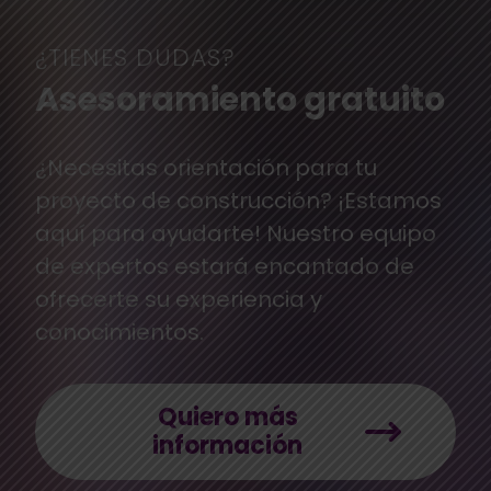
¿TIENES DUDAS?
Asesoramiento gratuito
¿Necesitas orientación para tu
proyecto de construcción? ¡Estamos
aquí para ayudarte! Nuestro equipo
de expertos estará encantado de
ofrecerte su experiencia y
conocimientos.
Quiero más
información