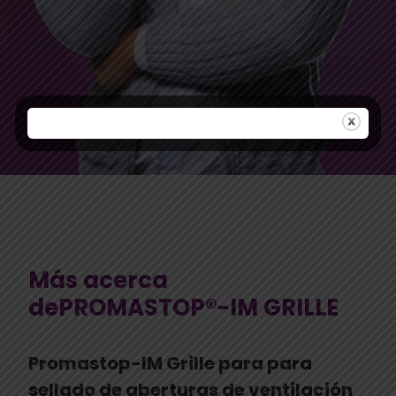
Más acerca
dePROMASTOP®-IM GRILLE
Promastop-IM Grille para para
sellado de aberturas de ventilación